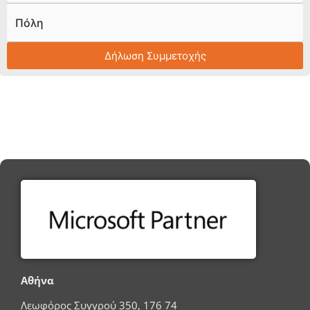
Πόλη
Δήλωση Συμμετοχής
Αθήνα
Λεωφόρος Συγγρού 350, 176 74