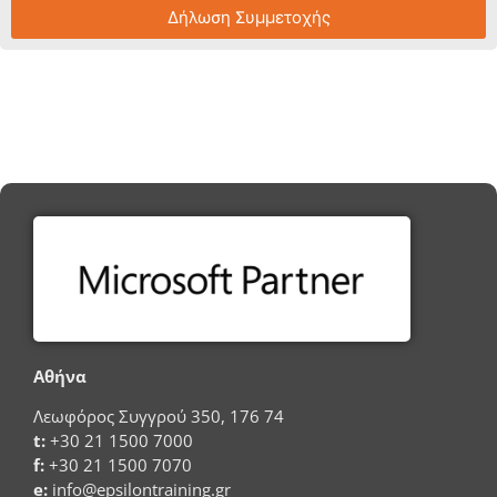
Δήλωση Συμμετοχής
Αθήνα
Λεωφόρος Συγγρού 350, 176 74
t:
+30 21 1500 7000
f:
+30 21 1500 7070
e:
info@epsilontraining.gr