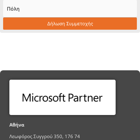
Πόλη
Δήλωση Συμμετοχής
Αθήνα
Λεωφόρος Συγγρού 350, 176 74