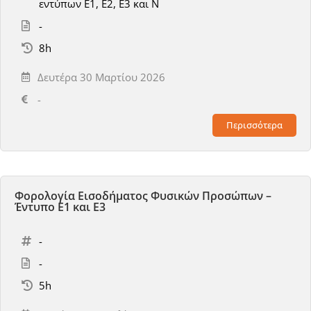
εντύπων Ε1, Ε2, Ε3 και Ν
-
8h
Δευτέρα 30 Μαρτίου 2026
-
Περισσότερα
Φορολογία Εισοδήματος Φυσικών Προσώπων –
Έντυπο Ε1 και Ε3
-
-
5h