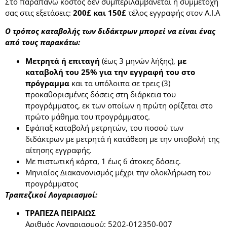
Στο παραπάνω κόστος δεν συμπεριλαμβάνεται η συμμετοχή
σας στις εξετάσεις:
200£ και 150£
τέλος εγγραφής στον Α.Ι.Α
Ο τρόπος καταβολής των διδάκτρων μπορεί να είναι ένας
από τους παρακάτω:
Μετρητά ή επιταγή
(έως 3 μηνών λήξης),
με
καταβολή του 25% για την εγγραφή του στο
πρόγραμμα
και τα υπόλοιπα σε τρεις (3)
προκαθορισμένες δόσεις στη διάρκεια του
προγράμματος, εκ των οποίων η πρώτη ορίζεται στο
πρώτο μάθημα του προγράμματος.
Εφάπαξ καταβολή μετρητών, του ποσού των
διδάκτρων με μετρητά ή κατάθεση με την υποβολή της
αίτησης εγγραφής.
Με πιστωτική κάρτα, 1 έως 6 άτοκες δόσεις.
Μηνιαίος Διακανονισμός μέχρι την ολοκλήρωση του
προγράμματος
Τραπεζικοί Λογαριασμοί:
ΤΡΑΠΕΖΑ ΠΕΙΡΑΙΩΣ
Αριθμός Λογαριασμού: 5202-012350-007