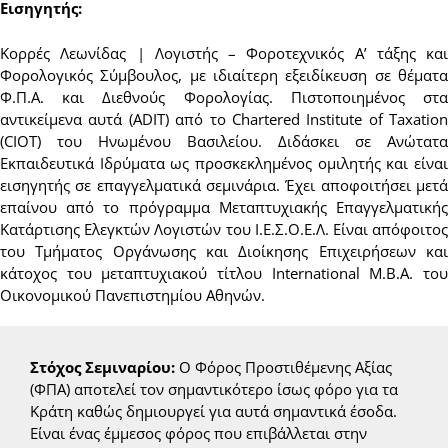
Εισηγητής:
Κορρές Λεωνίδας | Λογιστής – Φοροτεχνικός Α’ τάξης και
Φορολογικός Σύμβουλος, με ιδιαίτερη εξειδίκευση σε θέματα
Φ.Π.Α. και Διεθνούς Φορολογίας. Πιστοποιημένος στα
αντικείμενα αυτά (ADIT) από το Chartered Institute of Taxation
(CIOT) του Ηνωμένου Βασιλείου. Διδάσκει σε Ανώτατα
Εκπαιδευτικά Ιδρύματα ως προσκεκλημένος ομιλητής και είναι
εισηγητής σε επαγγελματικά σεμινάρια. Έχει αποφοιτήσει μετά
επαίνου από το πρόγραμμα Μεταπτυχιακής Επαγγελματικής
Κατάρτισης Ελεγκτών Λογιστών του Ι.Ε.Σ.Ο.Ε.Λ. Είναι απόφοιτος
του Τμήματος Οργάνωσης και Διοίκησης Επιχειρήσεων και
κάτοχος του μεταπτυχιακού τίτλου International M.B.A. του
Οικονομικού Πανεπιστημίου Αθηνών.
Στόχος Σεμιναρίου:
Ο Φόρος Προστιθέμενης Αξίας
(ΦΠΑ) αποτελεί τον σημαντικότερο ίσως φόρο για τα
Κράτη καθώς δημιουργεί για αυτά σημαντικά έσοδα.
Είναι ένας έμμεσος φόρος που επιβάλλεται στην