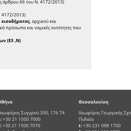
ση άρθρου 66 του Ν. 4172/2013)
. 4172/2013)
 εισοδήματος
, αρχικού και
κά πρόσωπα και νομικές οντότητες που
ν (Ε3 ,Ν)
Αθήνα
Θεσσαλονίκη
Λεωφόρος Συγγρού 350, 176 74
Λεωφόρος Γεωργικής Σχο
t:
+30 21 1500 7000
Πυλαία
f:
+30 21 1500 7070
t:
+30 231 098 1700