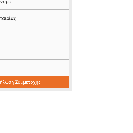
νυμο
ταιρίας
Δήλωση Συμμετοχής