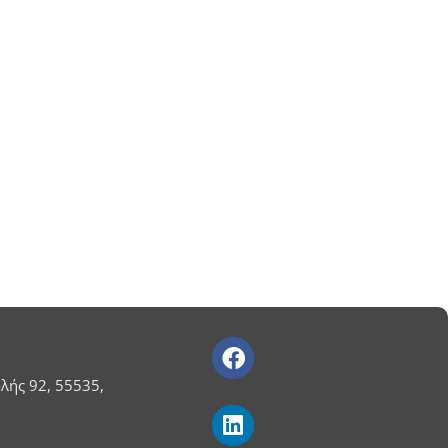
λής 92, 55535,