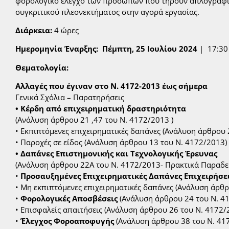
φορολογικό έλεγχο των προσώπων που τηρούν απλογραφικ
συγκριτικού πλεονεκτήματος στην αγορά εργασίας.
Διάρκεια:
4 ώρες
Ημερομηνία Έναρξης: Πέμπτη, 25 Ιουλίου 2024
| 17:30 
Θεματολογία:
Αλλαγές που έγιναν στο Ν. 4172-2013 έως σήμερα
Γενικά Σχόλια – Παρατηρήσεις
• Κέρδη από επιχειρηματική δραστηριότητα
(Ανάλυση άρθρου 21 ,47 του Ν. 4172/2013 )
• Εκπιπτόμενες επιχειρηματικές δαπάνες (Ανάλυση άρθρου 
• Παροχές σε είδος (Ανάλυση άρθρου 13 του Ν. 4172/2013)
• Δαπάνες Επιστημονικής και Τεχνολογικής Έρευνας
(Ανάλυση άρθρου 22Α του Ν. 4172/2013- Πρακτικά Παραδε
•
Προσαυξημένες Επιχειρηματικές Δαπάνες Επιχειρήσε
• Μη εκπιπτόμενες επιχειρηματικές δαπάνες (Ανάλυση άρθρ
•
Φορολογικές Αποσβέσεις
(Ανάλυση άρθρου 24 του Ν. 4
• Επισφαλείς απαιτήσεις (Ανάλυση άρθρου 26 του Ν. 4172/
•
Έλεγχος Φοροαποφυγής
(Ανάλυση άρθρου 38 του Ν. 41